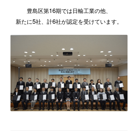
16
豊島区第
期では日輸工業の他、
5
6
新たに
社、計
社が認定を受けています。