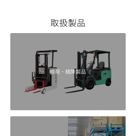
取扱製品
積荷・積降製品